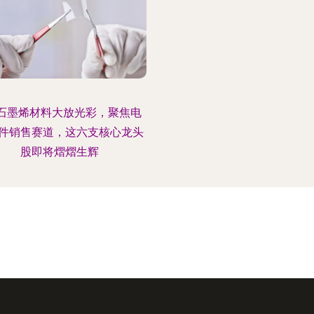
石墨烯材料大放光彩，聚焦电
件销售赛道，这六支核心龙头
股即将熠熠生辉